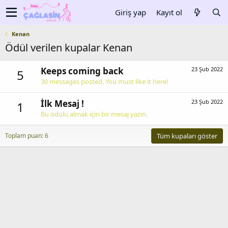
Giriş yap
Kayıt ol
Kenan
Ödül verilen kupalar Kenan
Keeps coming back
23 Şub 2022
5
30 messages posted. You must like it here!
İlk Mesaj !
23 Şub 2022
1
Bu ödülü almak için bir mesaj yazın.
Toplam puan: 6
Tüm kupaları göster