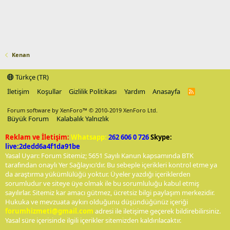
Kenan
Türkçe (TR)
İletişim
Koşullar
Gizlilik Politikası
Yardım
Anasayfa
R
S
S
Forum software by XenForo™
© 2010-2019 XenForo Ltd.
Büyük Forum
Kalabalık Yalnızlık
Reklam ve İletişim:
Whatsapp:
262 606 0 726
Skype:
live:2dedd6a4f1da91be
Yasal Uyarı: Forum Sitemiz; 5651 Sayılı Kanun kapsamında BTK
tarafından onaylı Yer Sağlayıcı'dır. Bu sebeple içerikleri kontrol etme ya
da araştırma yükümlülüğü yoktur. Üyeler yazdığı içeriklerden
sorumludur ve siteye üye olmak ile bu sorumluluğu kabul etmiş
sayılırlar. Sitemiz kar amacı gütmez, ücretsiz bilgi paylaşım merkezidir.
Hukuka ve mevzuata aykırı olduğunu düşündüğünüz içeriği
forumhizmeti@gmail.com
adresi ile iletişime geçerek bildirebilirsiniz.
Yasal süre içerisinde ilgili içerikler sitemizden kaldırılacaktır.