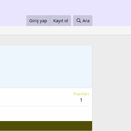
Giriş yap
Kayıt ol
Ara
Puanları
1