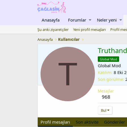
Anasayfa
Forumlar
Neler yeni
Şu anki ziyaretçiler
Yeni profil mesajları
Profil mes
Anasayfa
Kullanıcılar
Truthan
T
Global Mod
Global Mod
Katılım
8 Eki 
Son görülme
Mesajlar
968
Bul
Profil mesajları
Son aktivite
Gönderiler