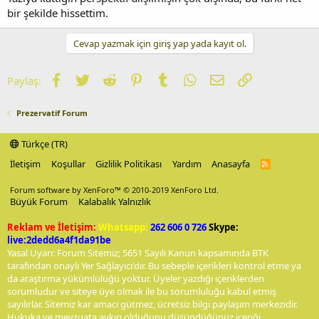
bir şekilde hissettim.
Cevap yazmak için giriş yap yada kayıt ol.
Facebook
Twitter
Reddit
Pinterest
Tumblr
WhatsApp
E-posta
Link
Paylaş:
Prezervatif Forum
Türkçe (TR)
İletişim
Koşullar
Gizlilik Politikası
Yardım
Anasayfa
R
S
S
Forum software by XenForo™
© 2010-2019 XenForo Ltd.
Büyük Forum
Kalabalık Yalnızlık
Reklam ve İletişim:
Whatsapp:
262 606 0 726
Skype:
live:2dedd6a4f1da91be
Yasal Uyarı: Forum Sitemiz; 5651 Sayılı Kanun kapsamında BTK
tarafından onaylı Yer Sağlayıcı'dır. Bu sebeple içerikleri kontrol etme ya
da araştırma yükümlülüğü yoktur. Üyeler yazdığı içeriklerden
sorumludur ve siteye üye olmak ile bu sorumluluğu kabul etmiş
sayılırlar. Sitemiz kar amacı gütmez, ücretsiz bilgi paylaşım merkezidir.
Hukuka ve mevzuata aykırı olduğunu düşündüğünüz içeriği