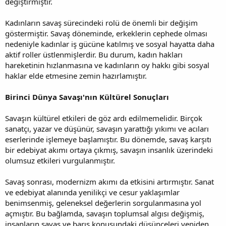
değiştirmiştir.
Kadınların savaş sürecindeki rolü de önemli bir değişim
göstermiştir. Savaş döneminde, erkeklerin cephede olması
nedeniyle kadınlar iş gücüne katılmış ve sosyal hayatta daha
aktif roller üstlenmişlerdir. Bu durum, kadın hakları
hareketinin hızlanmasına ve kadınların oy hakkı gibi sosyal
haklar elde etmesine zemin hazırlamıştır.
Birinci Dünya Savaşı'nın Kültürel Sonuçları
Savaşın kültürel etkileri de göz ardı edilmemelidir. Birçok
sanatçı, yazar ve düşünür, savaşın yarattığı yıkımı ve acıları
eserlerinde işlemeye başlamıştır. Bu dönemde, savaş karşıtı
bir edebiyat akımı ortaya çıkmış, savaşın insanlık üzerindeki
olumsuz etkileri vurgulanmıştır.
Savaş sonrası, modernizm akımı da etkisini artırmıştır. Sanat
ve edebiyat alanında yenilikçi ve cesur yaklaşımlar
benimsenmiş, geleneksel değerlerin sorgulanmasına yol
açmıştır. Bu bağlamda, savaşın toplumsal algısı değişmiş,
insanların savaş ve barış konusundaki düşünceleri yeniden