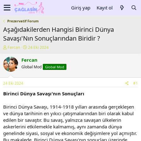
Giriş yap
Kayıt ol
Prezervatif Forum
Aşağıdakilerden Hangisi Birinci Dünya
Savaşı'Nın Sonuçlarından Biridir ?
K
B
Fercan
24 Eki 2024
o
a
n
ş
Fercan
u
l
Global Mod
Global Mod
y
a
u
n
b
g
24 Eki 2024
#1
a
ı
ş
ç
Birinci Dünya Savaşı'nın Sonuçları
l
t
a
a
Birinci Dünya Savaşı, 1914-1918 yılları arasında gerçekleşen
t
r
ve dünya tarihinin en yıkıcı çatışmalarından biri olarak kabul
a
i
edilen bir savaştır. Bu savaş, yalnızca savaşan ülkelerin
n
h
askerlerini etkilemekle kalmamış, aynı zamanda dünya
i
genelinde siyasi, sosyal ve ekonomik değişimlere yol açmıştır.
Bu makalede, Birinci Dünya Savaşı'nın sonuçları üzerinde