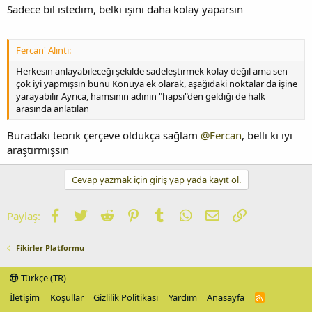
Sadece bil istedim, belki işini daha kolay yaparsın
Fercan' Alıntı:
Herkesin anlayabileceği şekilde sadeleştirmek kolay değil ama sen
çok iyi yapmışsın bunu Konuya ek olarak, aşağıdaki noktalar da işine
yarayabilir Ayrıca, hamsinin adının "hapsi"den geldiği de halk
arasında anlatılan
Buradaki teorik çerçeve oldukça sağlam
@Fercan
, belli ki iyi
araştırmışsın
Cevap yazmak için giriş yap yada kayıt ol.
Facebook
Twitter
Reddit
Pinterest
Tumblr
WhatsApp
E-posta
Link
Paylaş:
Fikirler Platformu
Türkçe (TR)
İletişim
Koşullar
Gizlilik Politikası
Yardım
Anasayfa
R
S