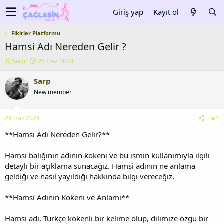
Giriş yap
Kayıt ol
Fikirler Platformu
Hamsi Adı Nereden Gelir ?
K
B
Sarp
24 Haz 2024
o
a
n
ş
Sarp
u
l
New member
y
a
u
n
b
g
24 Haz 2024
#1
a
ı
ş
ç
**Hamsi Adı Nereden Gelir?**
l
t
a
a
Hamsi balığının adının kökeni ve bu ismin kullanımıyla ilgili
t
r
detaylı bir açıklama sunacağız. Hamsi adının ne anlama
a
i
geldiği ve nasıl yayıldığı hakkında bilgi vereceğiz.
n
h
i
**Hamsi Adının Kökeni ve Anlamı**
Hamsi adı, Türkçe kökenli bir kelime olup, dilimize özgü bir