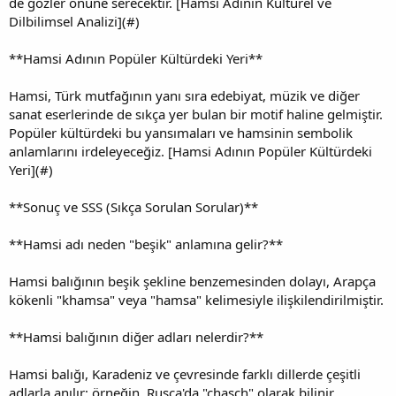
de gözler önüne serecektir. [Hamsi Adının Kültürel ve
Dilbilimsel Analizi](#)
**Hamsi Adının Popüler Kültürdeki Yeri**
Hamsi, Türk mutfağının yanı sıra edebiyat, müzik ve diğer
sanat eserlerinde de sıkça yer bulan bir motif haline gelmiştir.
Popüler kültürdeki bu yansımaları ve hamsinin sembolik
anlamlarını irdeleyeceğiz. [Hamsi Adının Popüler Kültürdeki
Yeri](#)
**Sonuç ve SSS (Sıkça Sorulan Sorular)**
**Hamsi adı neden "beşik" anlamına gelir?**
Hamsi balığının beşik şekline benzemesinden dolayı, Arapça
kökenli "khamsa" veya "hamsa" kelimesiyle ilişkilendirilmiştir.
**Hamsi balığının diğer adları nelerdir?**
Hamsi balığı, Karadeniz ve çevresinde farklı dillerde çeşitli
adlarla anılır; örneğin, Rusça'da "chasch" olarak bilinir.