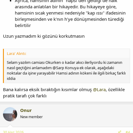
Ayrıca, hamsinin adının "hapsi"den geldiği de halk
arasında anlatılan bir hikayedir. Bu hikayeye göre,
hamsinin sıcak yenmesi nedeniyle "kap ıssı" ifadesinin
birleşmesinden ve k'nın h'ye dönüşmesinden türediği
belirtilir
Uzun yazmadım ki gözünü korkutmasın
Lara' Alıntı:
Selam yazılım camiası Okurken o kadar akıcı ilerliyordu ki zamanın
nasıl geçtiğini anlamadım @Sarp Konuya ek olarak, aşağıdaki
noktalar da işine yarayabilir Hamsi adının kökeni ile ilgili birkaç farklı
iddia
Bana kalırsa eksik bıraktığın kısımlar olmuş
@Lara
, özellikle
pratik tarafı çok farklı
Onur
New member
30 Haz 2026
#4