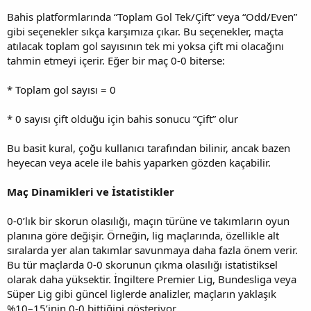
Bahis platformlarında “Toplam Gol Tek/Çift” veya “Odd/Even”
gibi seçenekler sıkça karşımıza çıkar. Bu seçenekler, maçta
atılacak toplam gol sayısının tek mi yoksa çift mi olacağını
tahmin etmeyi içerir. Eğer bir maç 0-0 biterse:
* Toplam gol sayısı = 0
* 0 sayısı çift olduğu için bahis sonucu “Çift” olur
Bu basit kural, çoğu kullanıcı tarafından bilinir, ancak bazen
heyecan veya acele ile bahis yaparken gözden kaçabilir.
Maç Dinamikleri ve İstatistikler
0-0’lık bir skorun olasılığı, maçın türüne ve takımların oyun
planına göre değişir. Örneğin, lig maçlarında, özellikle alt
sıralarda yer alan takımlar savunmaya daha fazla önem verir.
Bu tür maçlarda 0-0 skorunun çıkma olasılığı istatistiksel
olarak daha yüksektir. İngiltere Premier Lig, Bundesliga veya
Süper Lig gibi güncel liglerde analizler, maçların yaklaşık
%10–15’inin 0-0 bittiğini gösteriyor.