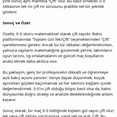
yine sonuç aynı mantıkla “Çift” olur. Bu basit örnekler, 0-0
iddiasının tek mi çift mi sorusunu pratikte net bir şekilde
gösterir.
Sonuç ve Özet
Özetle, 0-0 skoru matematiksel olarak çift sayıdır. Bahis
platformlarında “Toplam Gol Tek/Çift” seçeneklerinden “Çift”
işaretlenmesi gerekir. Ancak bu tür iddiaları değerlendirirken,
yalnızca sayıların matematiğine güvenmek yerine, takımların
oyun tarzını, lig ortalamalarını ve güncel maç koşullarını
analiz etmek daha akıllıca olur.
Bu yaklaşım, genç bir profesyonelin dikkatli ve öğrenmeye
açık bakış açısını yansıtır: Veriye dayalı düşünmek, küçük
ayrıntıları gözden kaçırmamak ve her tahmini bağlam içinde
değerlendirmek. 0-0’ın çift olduğu bilgisi basit olsa da, bahis
dünyasında doğru strateji ve analizle desteklendiğinde anlam
kazanır.
Sonuç olarak, bir maç 0-0 bittiğinde toplam gol sayısı çift olur;
tek veya çift iddiası soruluyorsa, yanıt net ve açık: Çift. Bu