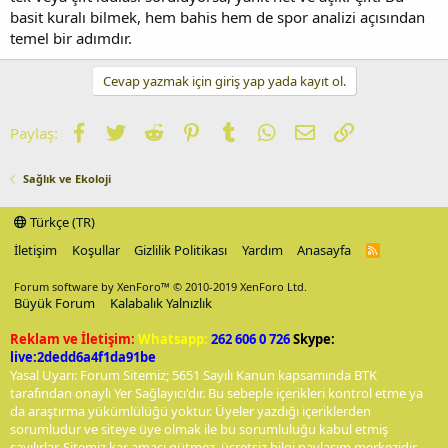
basit kuralı bilmek, hem bahis hem de spor analizi açısından
temel bir adımdır.
Cevap yazmak için giriş yap yada kayıt ol.
Facebook
Twitter
Reddit
Pinterest
Tumblr
WhatsApp
E-posta
Link
Paylaş:
Sağlık ve Ekoloji
Türkçe (TR)
İletişim
Koşullar
Gizlilik Politikası
Yardım
Anasayfa
R
S
S
Forum software by XenForo™
© 2010-2019 XenForo Ltd.
Büyük Forum
Kalabalık Yalnızlık
Reklam ve İletişim:
Whatsapp:
262 606 0 726
Skype:
live:2dedd6a4f1da91be
Yasal Uyarı: Forum Sitemiz; 5651 Sayılı Kanun kapsamında BTK
tarafından onaylı Yer Sağlayıcı'dır. Bu sebeple içerikleri kontrol etme ya
da araştırma yükümlülüğü yoktur. Üyeler yazdığı içeriklerden
sorumludur ve siteye üye olmak ile bu sorumluluğu kabul etmiş
sayılırlar. Sitemiz kar amacı gütmez, ücretsiz bilgi paylaşım merkezidir.