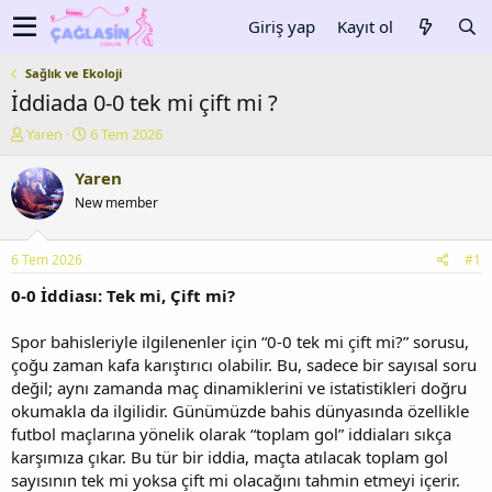
Giriş yap
Kayıt ol
Sağlık ve Ekoloji
İddiada 0-0 tek mi çift mi ?
K
B
Yaren
6 Tem 2026
o
a
n
ş
Yaren
u
l
New member
y
a
u
n
b
g
6 Tem 2026
#1
a
ı
ş
ç
0-0 İddiası: Tek mi, Çift mi?
l
t
a
a
Spor bahisleriyle ilgilenenler için “0-0 tek mi çift mi?” sorusu,
t
r
çoğu zaman kafa karıştırıcı olabilir. Bu, sadece bir sayısal soru
a
i
değil; aynı zamanda maç dinamiklerini ve istatistikleri doğru
n
h
okumakla da ilgilidir. Günümüzde bahis dünyasında özellikle
i
futbol maçlarına yönelik olarak “toplam gol” iddiaları sıkça
karşımıza çıkar. Bu tür bir iddia, maçta atılacak toplam gol
sayısının tek mi yoksa çift mi olacağını tahmin etmeyi içerir.