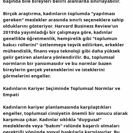
başında bile bireyleri belirli alanlarda sınırlayabilir.
Birçok araştırma, kadınların toplumda "yapılması
gereken" meslekler arasında sınırlı seçeneklere sahip
olduklarını gösteriyor. Harvard Business Review’un
2019’da yayımladığı bir çalışmaya göre, kadınlar
genellikle öğretmenlik, hemşirelik gibi "toplumun
bakıcı rollerini" üstlenmeye teşvik edilirken, erkekler
mühendislik, finans veya teknoloji gibi daha yüksek
gelir getiren alanlara yönlendirilir. Bu, toplumsal
normların bir yansımasıdır ve bu normlar bazen
bireylerin gerçek yeteneklerini ve isteklerini
görmelerini engeller.
Kadınların Kariyer Seçiminde Toplumsal Normlar ve
Empati
Kadınların kariyer planlamasında karşılaştıkları
engeller, toplumsal cinsiyetin önemli bir sonucu olarak
karşımıza çıkar. Kadınlar sıklıkla "duygusal"
mesleklerde veya "bakım" rolünde başarılı olmaları
gerektiği yönünde sosyal baskılarla karşılaşırlar. Bu,