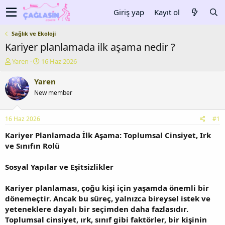
Giriş yap
Kayıt ol
Sağlık ve Ekoloji
Kariyer planlamada ilk aşama nedir ?
K
B
Yaren
16 Haz 2026
o
a
n
ş
Yaren
u
l
New member
y
a
u
n
b
g
16 Haz 2026
#1
a
ı
ş
ç
Kariyer Planlamada İlk Aşama: Toplumsal Cinsiyet, Irk
l
t
ve Sınıfın Rolü
a
a
t
r
Sosyal Yapılar ve Eşitsizlikler
a
i
n
h
Kariyer planlaması, çoğu kişi için yaşamda önemli bir
i
dönemeçtir. Ancak bu süreç, yalnızca bireysel istek ve
yeteneklere dayalı bir seçimden daha fazlasıdır.
Toplumsal cinsiyet, ırk, sınıf gibi faktörler, bir kişinin