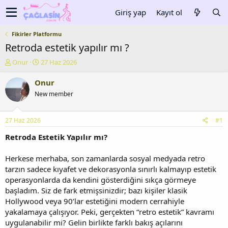
Giriş yap
Kayıt ol
Fikirler Platformu
Retroda estetik yapılır mı ?
K
B
Onur
27 Haz 2026
o
a
n
ş
Onur
u
l
New member
y
a
u
n
b
g
27 Haz 2026
#1
a
ı
ş
ç
Retroda Estetik Yapılır mı?
l
t
a
a
Herkese merhaba, son zamanlarda sosyal medyada retro
t
r
tarzın sadece kıyafet ve dekorasyonla sınırlı kalmayıp estetik
a
i
operasyonlarda da kendini gösterdiğini sıkça görmeye
n
h
başladım. Siz de fark etmişsinizdir; bazı kişiler klasik
i
Hollywood veya 90’lar estetiğini modern cerrahiyle
yakalamaya çalışıyor. Peki, gerçekten “retro estetik” kavramı
uygulanabilir mi? Gelin birlikte farklı bakış açılarını