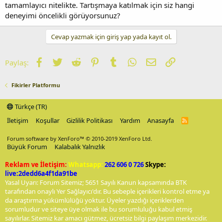
tamamlayıcı nitelikte. Tartışmaya katılmak için siz hangi
deneyimi öncelikli görüyorsunuz?
Cevap yazmak için giriş yap yada kayıt ol.
Facebook
Twitter
Reddit
Pinterest
Tumblr
WhatsApp
E-posta
Link
Paylaş:
Fikirler Platformu
Türkçe (TR)
İletişim
Koşullar
Gizlilik Politikası
Yardım
Anasayfa
R
S
S
Forum software by XenForo™
© 2010-2019 XenForo Ltd.
Büyük Forum
Kalabalık Yalnızlık
Reklam ve İletişim:
Whatsapp:
262 606 0 726
Skype:
live:2dedd6a4f1da91be
Yasal Uyarı: Forum Sitemiz; 5651 Sayılı Kanun kapsamında BTK
tarafından onaylı Yer Sağlayıcı'dır. Bu sebeple içerikleri kontrol etme ya
da araştırma yükümlülüğü yoktur. Üyeler yazdığı içeriklerden
sorumludur ve siteye üye olmak ile bu sorumluluğu kabul etmiş
sayılırlar. Sitemiz kar amacı gütmez, ücretsiz bilgi paylaşım merkezidir.