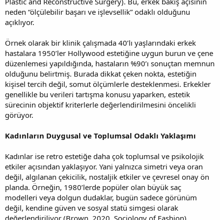
Plastic and Reconstructive Surgery). Bu, erkek bakış açısının
neden “ölçülebilir başarı ve işlevsellik” odaklı olduğunu
açıklıyor.
Örnek olarak bir klinik çalışmada 40’lı yaşlarındaki erkek
hastalara 1950’ler Hollywood estetiğine uygun burun ve çene
düzenlemesi yapıldığında, hastaların %90’ı sonuçtan memnun
olduğunu belirtmiş. Burada dikkat çeken nokta, estetiğin
kişisel tercih değil, somut ölçümlerle desteklenmesi. Erkekler
genellikle bu verileri tartışma konusu yaparken, estetik
sürecinin objektif kriterlerle değerlendirilmesini öncelikli
görüyor.
Kadınların Duygusal ve Toplumsal Odaklı Yaklaşımı
Kadınlar ise retro estetiğe daha çok toplumsal ve psikolojik
etkiler açısından yaklaşıyor. Yani yalnızca simetri veya oran
değil, algılanan çekicilik, nostaljik etkiler ve çevresel onay ön
planda. Örneğin, 1980’lerde popüler olan büyük saç
modelleri veya dolgun dudaklar, bugün sadece görünüm
değil, kendine güven ve sosyal statü simgesi olarak
değerlendiriliyor (Brown, 2020, Sociology of Fashion).