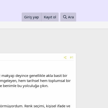
Giriş yap
Kayıt ol
Ara
#1
makyajı deyince genellikle akla basit bir
 simgeleyen, hem tarihsel hem toplumsal bir
ve benimle bu yolculuğa çıkın.
görmüyordum. Renk seçimi, kişisel ifade ve