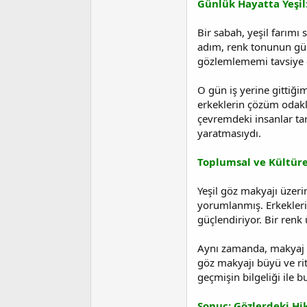
Günlük Hayatta Yeşil
Bir sabah, yeşil farımı 
adım, renk tonunun gün 
gözlemlememi tavsiye e
O gün iş yerine gittiğ
erkeklerin çözüm odakl
çevremdeki insanlar ta
yaratmasıydı.
Toplumsal ve Kültüre
Yeşil göz makyajı üzeri
yorumlanmış. Erkekleri
güçlendiriyor. Bir renk
Aynı zamanda, makyaj t
göz makyajı büyü ve rit
geçmişin bilgeliği ile b
Sonuç: Gözlerdeki Hi