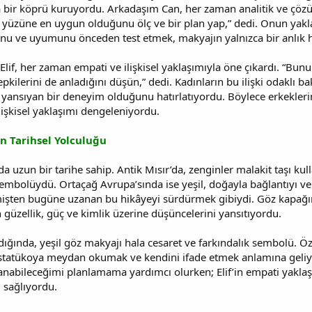
a bir köprü kuruyordu. Arkadaşım Can, her zaman analitik ve çöz
 yüzüne en uygun olduğunu ölç ve bir plan yap,” dedi. Onun yaklaş
unu ve uyumunu önceden test etmek, makyajın yalnızca bir anlık 
if, her zaman empati ve ilişkisel yaklaşımıyla öne çıkardı. “Bunu 
pkilerini de anladığını düşün,” dedi. Kadınların bu ilişki odaklı b
yansıyan bir deneyim olduğunu hatırlatıyordu. Böylece erkeklerin
lişkisel yaklaşımı dengeleniyordu.
lin Tarihsel Yolculuğu
da uzun bir tarihe sahip. Antik Mısır’da, zenginler malakit taşı ku
sembolüydü. Ortaçağ Avrupa’sında ise yeşil, doğayla bağlantıyı v
mişten bugüne uzanan bu hikâyeyi sürdürmek gibiydi. Göz kapağ
n güzellik, güç ve kimlik üzerine düşüncelerini yansıtıyordu.
ığında, yeşil göz makyajı hala cesaret ve farkındalık sembolü. Özel
 statükoya meydan okumak ve kendini ifade etmek anlamına geliy
lanabileceğimi planlamama yardımcı olurken; Elif’in empati yaklaş
sağlıyordu.