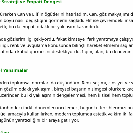
: Strateji ve Empati Dengesi
sürerken Can ve Elif’in öğütlerini hatırladım. Can, göz makyajımı d
boyu nasıl değiştiğini görmemi sağladı. Elif ise çevremdeki insan
tti; bu da empati odaklı bir yaklaşım kazandırdı.
imde gözlerim ilgi çekiyordu, fakat kimseye “fark yaratmaya çalı
ılığı, renk ve uygulama konusunda bilinçli hareket etmemi sağlar
rafından kabul görmesini destekliyordu. İlginç olan, bu dengeni
l Yansımalar
nden toplumsal normları da düşündüm. Renk seçimi, cinsiyet ve stat
n çözüm odaklı yaklaşımı, bireysel başarının simgesi olurken; kad
 üzerinden bu iki yaklaşımın dengelenmesi, hem kişisel hem toplums
arihindeki farklı dönemleri incelemek, bugünkü tercihlerimizi a
üel amacıyla kullanılırken, modern toplumda estetik ve kimlik ifad
ugünün yaratıcılığını bir araya getiriyor.
kâye