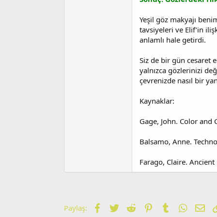
Yeşil göz makyajı benim
tavsiyeleri ve Elif’in 
anlamlı hale getirdi.
Siz de bir gün cesaret 
yalnızca gözlerinizi değ
çevrenizde nasıl bir ya
Kaynaklar:
Gage, John. Color and 
Balsamo, Anne. Techno
Farago, Claire. Ancient
Facebook
Twitter
Reddit
Pinterest
Tumblr
WhatsA
E-p
Paylaş: