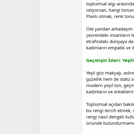
i
toplumsal algı arasınd
istiyorsan, hangi tonun
Planlı olmak, renk ton
Öte yandan arkadaşım El
çevrendeki insanların te
etrafındaki dünyaya da 
kadınların empatik ve i
Geçmişin İzleri: Yeşi
Yeşil göz makyajı, aslın
güzellik hem de statü 
modern yeşil ton, geç
kadınların ve erkekleri
Toplumsal açıdan bakıld
bu rengi tercih etmek,
rengi nasıl dengeli kul
önünde bulundurmamı 