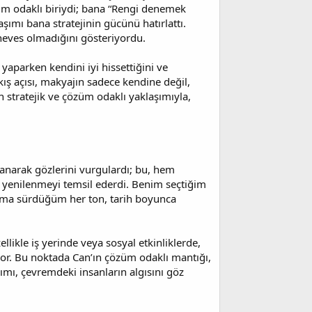
üm odaklı biriydi; bana “Rengi denemek
ımı bana stratejinin gücünü hatırlattı.
heves olmadığını gösteriyordu.
yaparken kendini iyi hissettiğini ve
akış açısı, makyajın sadece kendine değil,
 stratejik ve çözüm odaklı yaklaşımıyla,
llanarak gözlerini vurgulardı; bu, hem
e yenilenmeyi temsil ederdi. Benim seçtiğim
ıma sürdüğüm her ton, tarih boyunca
likle iş yerinde veya sosyal etkinliklerde,
or. Bu noktada Can’ın çözüm odaklı mantığı,
ımı, çevremdeki insanların algısını göz