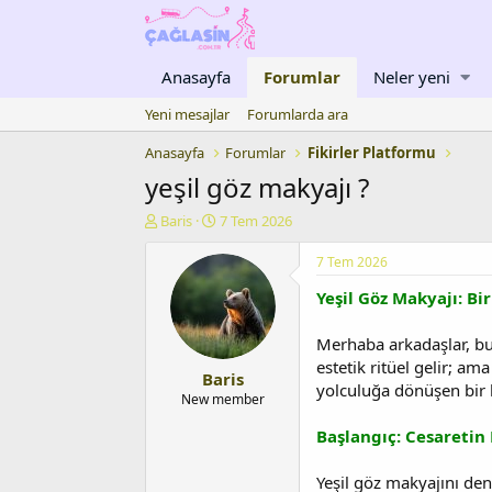
Anasayfa
Forumlar
Neler yeni
Yeni mesajlar
Forumlarda ara
Anasayfa
Forumlar
Fikirler Platformu
yeşil göz makyajı ?
K
B
Baris
7 Tem 2026
o
a
n
ş
7 Tem 2026
u
l
Yeşil Göz Makyajı: B
y
a
u
n
b
g
Merhaba arkadaşlar, bug
a
ı
estetik ritüel gelir; a
Baris
ş
ç
yolculuğa dönüşen bir h
l
t
New member
a
a
Başlangıç: Cesaretin
t
r
a
i
n
h
Yeşil göz makyajını de