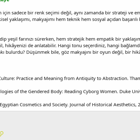
 için sadece bir renk seçimi değil, aynı zamanda bir strateji ve e
ilişkisel yaklaşımı, makyajımı hem teknik hem sosyal açıdan başarılı
edip yeşil farınızı sürerken, hem stratejik hem empatik bir yakla
il, hikâyenizi de anlatabilir. Hangi tonu seçerdiniz, hangi bağlamd
nkı bulurdu? Düşünmek bile, göz makyajını bir oyun değil, bir hikâ
Culture: Practice and Meaning from Antiquity to Abstraction. Th
logies of the Gendered Body: Reading Cyborg Women. Duke Unive
 Egyptian Cosmetics and Society. Journal of Historical Aesthetics, 
pp
osta
Link