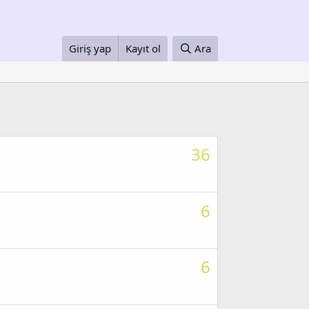
Giriş yap
Kayıt ol
Ara
36
6
6