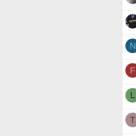
N
F
L
T