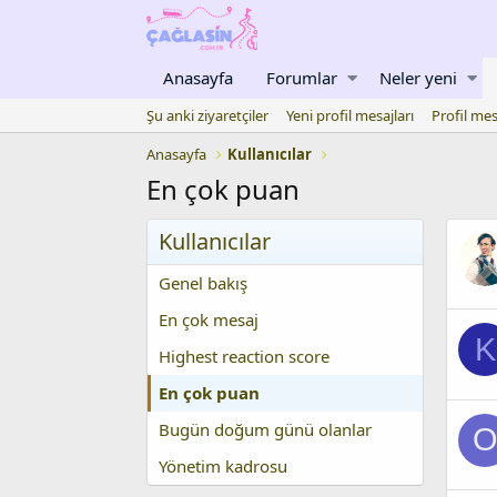
Anasayfa
Forumlar
Neler yeni
Şu anki ziyaretçiler
Yeni profil mesajları
Profil mes
Anasayfa
Kullanıcılar
En çok puan
Kullanıcılar
Genel bakış
En çok mesaj
K
Highest reaction score
En çok puan
Bugün doğum günü olanlar
Yönetim kadrosu