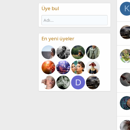
K
Üye bul
En yeni üyeler
D